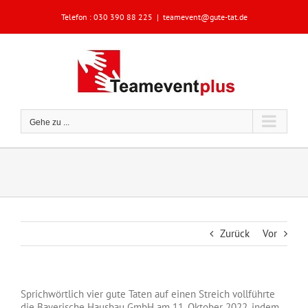
Zum
Telefon :
030 390 88 225
|
teamevent@gute-tat.de
Inhalt
springen
Gehe zu ...
Zurück
Vor
Sprichwörtlich vier gute Taten auf einen Streich vollführte
die Bayerische Hausbau GmbH am 11. Oktober 2022, indem