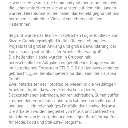
sowie das Herzstück, die Community Kitchen, eine Initiative,
die Lebensmittel rettet, die ansonsten auf dem Müll landen
würden. Herzblutmenschen haben das Projekt gegründet und
betreiben es mit einer Vielzahl von ehrenamtlichen
HelferInnen.
Begrüßt wurde das Team – in stylischen Logo-Hoodies – von
Shaere Gründungsmitglied Judith. Die Vorstellung des
Projekts fand großen Anklang und große Bewunderung, der
Funke sprang sofort über, der Arbeitseifer war groß.
Die helfenden Hände wurden in Gruppen mit
unterschiedlichen Aufgaben eingeteilt: Eine Gruppe wurde
im hauseigenen Fotostudio STUDIO S für Handwerksarbeiten
gebraucht. Quasi Kernkompetenz für das Team der Hausbau
GmbH.
Zwei Mitarbeiter des Fotostudios wiesen in die vielfältigen
Arbeiten ein, die da waren: Stehtische lackieren,
Deckenschienen anbringen, bohren, schrauben, Gummipuffer
zuschneiden, vermessen, dübeln, Schablonen erstellen und
und und…..- ein reichhaltiges Portfolio der Handwerkskunst.
Die Arbeiten wurden begleitet von Musik und zahlreichen
Anekdoten von Martin, einem ehemaligen Berufsfotografen
für Mode, Food und Still-Life-Fotografie.