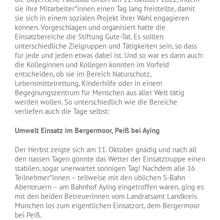
sie ihre Mitarbeiter*innen einen Tag lang freistellte, damit
sie sich in einem sozialen Projekt ihrer Wahl engagieren
können. Vorgeschlagen und organisiert hatte die
Einsatzbereiche die Stiftung Gute-Tat. Es sollten
unterschiedliche Zielgruppen und Tätigkeiten sein, so dass
für jede und jeden etwas dabei ist. Und so war es dann auch:
die Kolleginnen und Kollegen konnten im Vorfeld
entscheiden, ob sie im Bereich Naturschutz,
Lebensmittelrettung, Kinderhilfe oder in einem
Begegnungszentrum für Menschen aus aller Welt tätig
werden wollen. So unterschiedlich wie die Bereiche
verliefen auch die Tage selbst:
Umwelt Einsatz im Bergermoor, Peiß bei Aying
Der Herbst zeigte sich am 11. Oktober gnädig und nach all
den nassen Tagen gönnte das Wetter der Einsatztruppe einen
stabilen, sogar unerwartet sonnigen Tag! Nachdem alle 16
Teilnehmer*innen – teilweise mit den üblichen S-Bahn
Abenteuern – am Bahnhof Aying eingetroffen waren, ging es
mit den beiden Betreuerinnen vom Landratsamt Landkreis
München los zum eigentlichen Einsatzort, dem Bergermoor
bei Peiß.