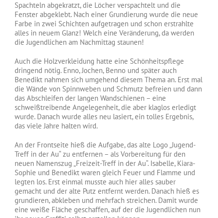
Spachteln abgekratzt, die Löcher verspachtelt und die
Fenster abgeklebt. Nach einer Grundierung wurde die neue
Farbe in zwei Schichten aufgetragen und schon erstrahlte
alles in neuem Glanz! Welch eine Veränderung, da werden
die Jugendlichen am Nachmittag staunen!
Auch die Holzverkleidung hatte eine Schönheitspflege
dringend nötig. Enno, Jochen, Benno und später auch
Benedikt nahmen sich umgehend diesem Thema an. Erst mal
die Wände von Spinnweben und Schmutz befreien und dann
das Abschleifen der langen Wandschienen – eine
schweißtreibende Angelegenheit, die aber klaglos erledigt
wurde. Danach wurde alles neu lasiert, ein tolles Ergebnis,
das viele Jahre halten wird.
An der Frontseite hieß die Aufgabe, das alte Logo „Jugend-
Treff in der Au“ zu entfernen – als Vorbereitung für den
neuen Namenszug „Freizeit-Treff in der Au“. Isabelle, Kiara-
Sophie und Benedikt waren gleich Feuer und Flamme und
legten los. Erst einmal musste auch hier alles sauber
gemacht und der alte Putz entfernt werden. Danach hieß es
grundieren, abkleben und mehrfach streichen. Damit wurde
eine weiße Fläche geschaffen, auf der die Jugendlichen nun