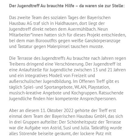
Der Jugendtreff Au brauchte Hilfe – da waren sie zur Stelle:
Das zweite Team des sozialen Tages der Bayerischen
Hausbau AG traf sich in Haidhausen, dort liegt der
Jugendtreff direkt neben dem Auermühlbach. Neun
Mitarbeiter*innen hatten sich für dieses Projekt entschieden,
bei dem man Bürooutfits gegen weiße Ganzkörperanzüge
und Tastatur gegen Malerpinsel tauschen musste.
Die Terrasse des Jugendtreffs Au brauchte nach Jahren regen
Treibens dringend eine Verschönerung. Der Jugendtreff ist
eine Anlaufstelle für Jugendliche zwischen 13 und 21 Jahren
und ein integratives Modell von Freizeit und
außerschulischer Jugendbildung. Im Offenen Treff gibt es
täglich Spiel- und Sportangebote, WLAN, Playstation,
musisch-kreative Angebote und Kochgruppen. Ratsuchende
Jugendliche finden hier kompetente Ansprechpersonen.
Aber an diesem 11. Oktober 2022 gehörte der Treff erst
einmal dem Team der Bayerischen Hausbau GmbH, das sich
in drei Gruppen aufteilte: Der Schönheitsputz der Terrasse
war die Aufgabe von Astrid, Susi und Julia. Tatkräftig wurde
alles Störende beiseite geräumt, der lockere Putz mit