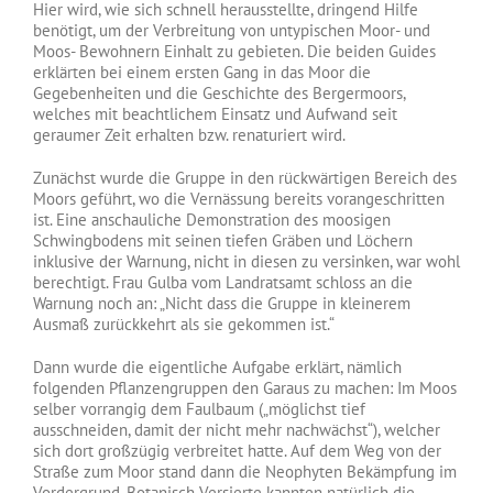
Hier wird, wie sich schnell herausstellte, dringend Hilfe
benötigt, um der Verbreitung von untypischen Moor- und
Moos- Bewohnern Einhalt zu gebieten. Die beiden Guides
erklärten bei einem ersten Gang in das Moor die
Gegebenheiten und die Geschichte des Bergermoors,
welches mit beachtlichem Einsatz und Aufwand seit
geraumer Zeit erhalten bzw. renaturiert wird.
Zunächst wurde die Gruppe in den rückwärtigen Bereich des
Moors geführt, wo die Vernässung bereits vorangeschritten
ist. Eine anschauliche Demonstration des moosigen
Schwingbodens mit seinen tiefen Gräben und Löchern
inklusive der Warnung, nicht in diesen zu versinken, war wohl
berechtigt. Frau Gulba vom Landratsamt schloss an die
Warnung noch an: „Nicht dass die Gruppe in kleinerem
Ausmaß zurückkehrt als sie gekommen ist.“
Dann wurde die eigentliche Aufgabe erklärt, nämlich
folgenden Pflanzengruppen den Garaus zu machen: Im Moos
selber vorrangig dem Faulbaum („möglichst tief
ausschneiden, damit der nicht mehr nachwächst“), welcher
sich dort großzügig verbreitet hatte. Auf dem Weg von der
Straße zum Moor stand dann die Neophyten Bekämpfung im
Vordergrund. Botanisch Versierte kannten natürlich die