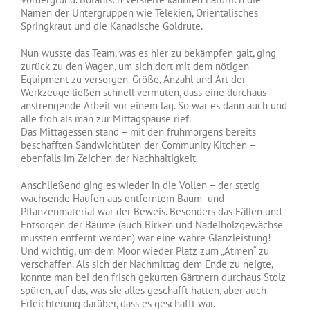
Namen der Untergruppen wie Telekien, Orientalisches
Springkraut und die Kanadische Goldrute.
Nun wusste das Team, was es hier zu bekämpfen galt, ging
zurück zu den Wagen, um sich dort mit dem nötigen
Equipment zu versorgen. Größe, Anzahl und Art der
Werkzeuge ließen schnell vermuten, dass eine durchaus
anstrengende Arbeit vor einem lag. So war es dann auch und
alle froh als man zur Mittagspause rief.
Das Mittagessen stand – mit den frühmorgens bereits
beschafften Sandwichtüten der Community Kitchen –
ebenfalls im Zeichen der Nachhaltigkeit.
Anschließend ging es wieder in die Vollen – der stetig
wachsende Haufen aus entferntem Baum- und
Pflanzenmaterial war der Beweis. Besonders das Fällen und
Entsorgen der Bäume (auch Birken und Nadelholzgewächse
mussten entfernt werden) war eine wahre Glanzleistung!
Und wichtig, um dem Moor wieder Platz zum „Atmen“ zu
verschaffen. Als sich der Nachmittag dem Ende zu neigte,
konnte man bei den frisch gekürten Gärtnern durchaus Stolz
spüren, auf das, was sie alles geschafft hatten, aber auch
Erleichterung darüber, dass es geschafft war.