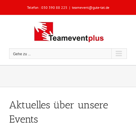
Zum
Telefon :
030 390 88 225
|
teamevent@gute-tat.de
Inhalt
springen
Gehe zu ...
Aktuelles über unsere
Events