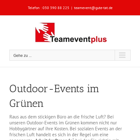
Zum
Telefon :
030 390 88 225
|
teamevent@gute-tat.de
Inhalt
springen
Gehe zu ...
Outdoor-Events im
Grünen
Raus aus dem stickigen Büro an die frische Luft? Bei
unseren Outdoor-Events im Grünen kommen nicht nur
Hobbygärtner auf ihre Kosten. Bei sozialen Events an der
frischen Luft handelt es sich in der Regel um eine