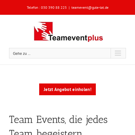
Zum
Telefon :
030 390 88 225
|
teamevent@gute-tat.de
Inhalt
springen
Gehe zu ...
Jetzt Angebot einholen!
Team Events, die jedes
Team begeistern