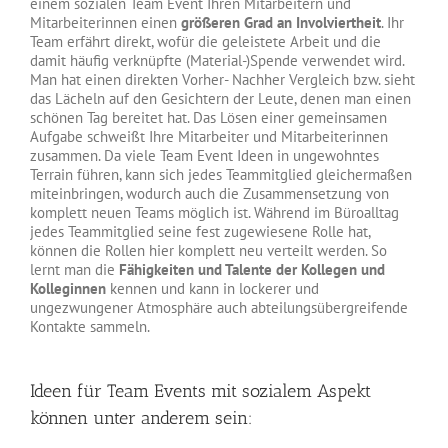
einem sozialen Team Event Ihren Mitarbeitern und
Mitarbeiterinnen einen
größeren Grad an Involviertheit
. Ihr
Team erfährt direkt, wofür die geleistete Arbeit und die
damit häufig verknüpfte (Material-)Spende verwendet wird.
Man hat einen direkten Vorher- Nachher Vergleich bzw. sieht
das Lächeln auf den Gesichtern der Leute, denen man einen
schönen Tag bereitet hat. Das Lösen einer gemeinsamen
Aufgabe schweißt Ihre Mitarbeiter und Mitarbeiterinnen
zusammen. Da viele Team Event Ideen in ungewohntes
Terrain führen, kann sich jedes Teammitglied gleichermaßen
miteinbringen, wodurch auch die Zusammensetzung von
komplett neuen Teams möglich ist. Während im Büroalltag
jedes Teammitglied seine fest zugewiesene Rolle hat,
können die Rollen hier komplett neu verteilt werden. So
lernt man die
Fähigkeiten und Talente der Kollegen und
Kolleginnen
kennen und kann in lockerer und
ungezwungener Atmosphäre auch abteilungsübergreifende
Kontakte sammeln.
Ideen für Team Events mit sozialem Aspekt
können unter anderem sein: