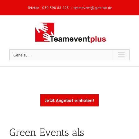
Zum
Telefon :
030 390 88 225
|
teamevent@gute-tat.de
Inhalt
springen
Gehe zu ...
Jetzt Angebot einholen!
Green Events als