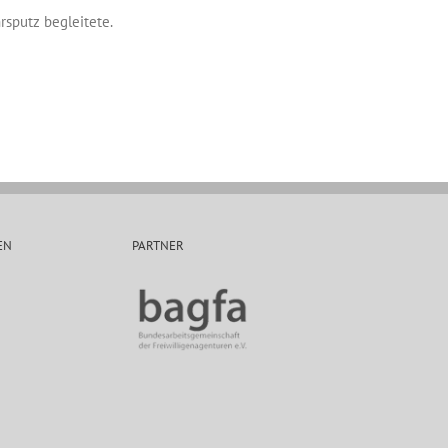
sputz begleitete.
EN
PARTNER