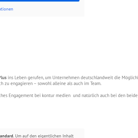
ationen
lus
ins Leben gerufen, um Unternehmen deutschlandweit die Möglichke
ch zu engagieren – sowohl alleine als auch im Team.
iches Engagement bei kontur medien und natürlich auch bei den beiden
tandard
. Um auf den eigentlichen Inhalt