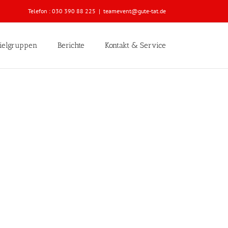
Telefon :
030 390 88 225
|
teamevent@gute-tat.de
ielgruppen
Berichte
Kontakt & Service