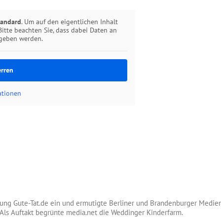
tandard
. Um auf den eigentlichen Inhalt
Bitte beachten Sie, dass dabei Daten an
egeben werden.
erren
ationen
tung Gute-Tat.de ein und ermutigte Berliner und Brandenburger Medie
Als Auftakt begrünte media.net die Weddinger Kinderfarm.