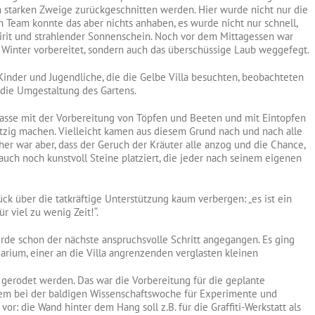
 starken Zweige zurückgeschnitten werden. Hier wurde nicht nur die
 Team konnte das aber nichts anhaben, es wurde nicht nur schnell,
pirit und strahlender Sonnenschein. Noch vor dem Mittagessen war
n Winter vorbereitet, sondern auch das überschüssige Laub weggefegt.
 Kinder und Jugendliche, die die Gelbe Villa besuchten, beobachteten
 die Umgestaltung des Gartens.
asse mit der Vorbereitung von Töpfen und Beeten und mit Eintopfen
utzig machen. Vielleicht kamen aus diesem Grund nach und nach alle
er war aber, dass der Geruch der Kräuter alle anzog und die Chance,
uch noch kunstvoll Steine platziert, die jeder nach seinem eigenen
ck über die tatkräftige Unterstützung kaum verbergen: „es ist ein
r viel zu wenig Zeit!“.
urde schon der nächste anspruchsvolle Schritt angegangen. Es ging
rium, einer an die Villa angrenzenden verglasten kleinen
 gerodet werden. Das war die Vorbereitung für die geplante
em bei der baldigen Wissenschaftswoche für Experimente und
 vor: die Wand hinter dem Hang soll z.B. für die Graffiti-Werkstatt als