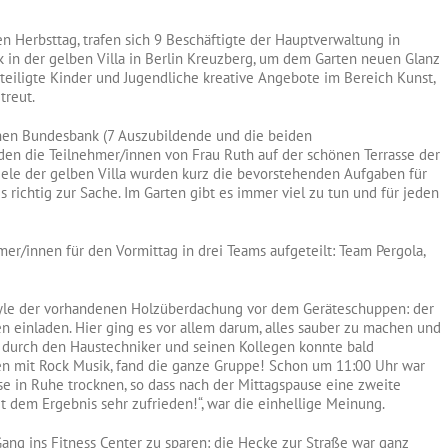
 Herbsttag, trafen sich 9 Beschäftigte der Hauptverwaltung in
in der gelben Villa in Berlin Kreuzberg, um dem Garten neuen Glanz
hteiligte Kinder und Jugendliche kreative Angebote im Bereich Kunst,
treut.
chen Bundesbank (7 Auszubildende und die beiden
den die Teilnehmer/innen von Frau Ruth auf der schönen Terrasse der
iele der gelben Villa wurden kurz die bevorstehenden Aufgaben für
es richtig zur Sache. Im Garten gibt es immer viel zu tun und für jeden
r/innen für den Vormittag in drei Teams aufgeteilt: Team Pergola,
yle der vorhandenen Holzüberdachung vor dem Geräteschuppen: der
n einladen. Hier ging es vor allem darum, alles sauber zu machen und
ng durch den Haustechniker und seinen Kollegen konnte bald
en mit Rock Musik, fand die ganze Gruppe! Schon um 11:00 Uhr war
ese in Ruhe trocknen, so dass nach der Mittagspause eine zweite
it dem Ergebnis sehr zufrieden!“, war die einhellige Meinung.
ng ins Fitness Center zu sparen: die Hecke zur Straße war ganz