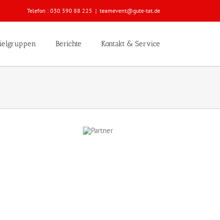
Telefon :
030 390 88 225
|
teamevent@gute-tat.de
ielgruppen
Berichte
Kontakt & Service