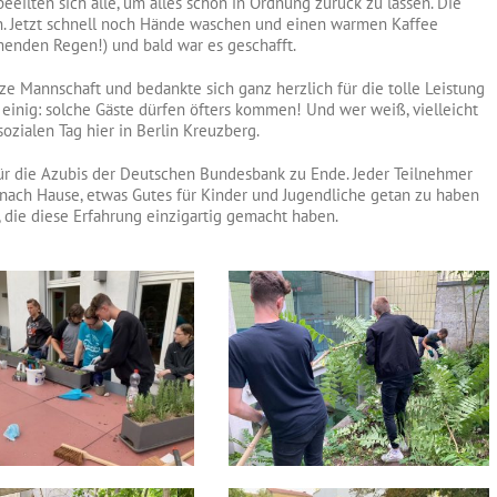
beeilten sich alle, um alles schön in Ordnung zurück zu lassen. Die
sen. Jetzt schnell noch Hände waschen und einen warmen Kaffee
menden Regen!) und bald war es geschafft.
e Mannschaft und bedankte sich ganz herzlich für die tolle Leistung
e einig: solche Gäste dürfen öfters kommen! Und wer weiß, vielleicht
sozialen Tag hier in Berlin Kreuzberg.
für die Azubis der Deutschen Bundesbank zu Ende. Jeder Teilnehmer
ach Hause, etwas Gutes für Kinder und Jugendliche getan zu haben
 die diese Erfahrung einzigartig gemacht haben.