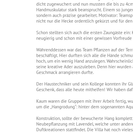
dicht zugewuchert und nun mussten die bis zu 4cm
Handmuskulatur stark beansprucht. Einem so jungen
sondern auch präzise gearbeitet. Motivator: Teams
nicht nur die Hecke ordentlich gekürzt und für de
Schon stellten sich auch die ersten Zaungäste ein:
neugierig und schon mit einer gewissen Vorfreude
Währenddessen war das Team Pflanzen auf der Terr
beschäftigt. Hier durften sich alle die Hände schm
hoch, um ein wenig Hand anzulegen. Wahrscheinlich
seine kreative Ader auszuleben. Denn hier wurden a
Geschmack arrangieren durfte.
Der Haustechniker und sein Kollege konnten ihr Glü
Geschenk, dass alle heute mithelfen! Wir haben dafü
Kaum waren die Gruppen mit ihrer Arbeit fertig, w
um die „Hangrodung“: hinter dem sogenannten Aqua
Konstruktion, sollte der bewucherte Hang komplett
Neubepflanzung mit Lavendel, welche unter ander
Duftkreationen stattfindet. Die Villa hat noch vieles