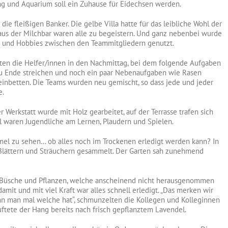
g und Aquarium soll ein Zuhause für Eidechsen werden.
die fleißigen Banker. Die gelbe Villa hatte für das leibliche Wohl der
 aus der Milchbar waren alle zu begeistern. Und ganz nebenbei wurde
k und Hobbies zwischen den Teammitgliedern genutzt.
eten die Helfer/innen in den Nachmittag, bei dem folgende Aufgaben
u Ende streichen und noch ein paar Nebenaufgaben wie Rasen
inbetten. Die Teams wurden neu gemischt, so dass jede und jeder
e.
r Werkstatt wurde mit Holz gearbeitet, auf der Terrasse trafen sich
 waren Jugendliche am Lernen, Plaudern und Spielen.
el zu sehen… ob alles noch im Trockenen erledigt werden kann? In
Blättern und Sträuchern gesammelt. Der Garten sah zunehmend
n, Büsche und Pflanzen, welche anscheinend nicht herausgenommen
mit und mit viel Kraft war alles schnell erledigt. „Das merken wir
enn man mal welche hat“, schmunzelten die Kollegen und Kolleginnen
uftete der Hang bereits nach frisch gepflanztem Lavendel.