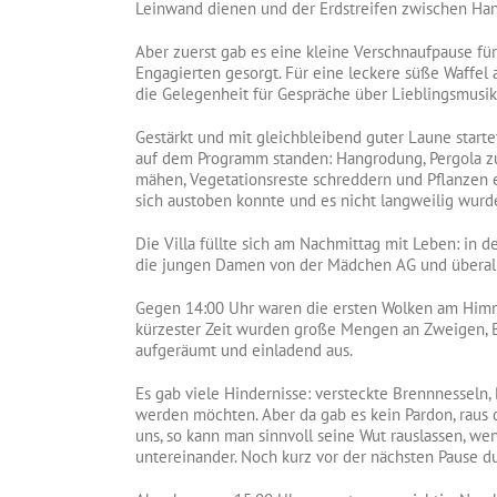
Leinwand dienen und der Erdstreifen zwischen Han
Aber zuerst gab es eine kleine Verschnaufpause für 
Engagierten gesorgt. Für eine leckere süße Waffel
die Gelegenheit für Gespräche über Lieblingsmusi
Gestärkt und mit gleichbleibend guter Laune start
auf dem Programm standen: Hangrodung, Pergola z
mähen, Vegetationsreste schreddern und Pflanzen e
sich austoben konnte und es nicht langweilig wurd
Die Villa füllte sich am Nachmittag mit Leben: in de
die jungen Damen von der Mädchen AG und überall
Gegen 14:00 Uhr waren die ersten Wolken am Himm
kürzester Zeit wurden große Mengen an Zweigen, 
aufgeräumt und einladend aus.
Es gab viele Hindernisse: versteckte Brennnessel
werden möchten. Aber da gab es kein Pardon, raus da
uns, so kann man sinnvoll seine Wut rauslassen, w
untereinander. Noch kurz vor der nächsten Pause d