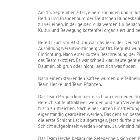
Am 15. September 2021, einem sonnigen und milden
Berlin und Brandenburg der Deutschen Bundesbank 
zu verleihen. In der gelben Villa werden für benac
Kultur und Bewegung kostenfrei organisiert und be
Bereits kurz vor 9:00 Uhr war das Team der Deuts
Ausbildungsverantwortlichen) vor Ort. Begrüßt wur
Einrichtung. Nach einer kurzen Beschreibung der Z
das Team skizziert. Es war schnell klar: heute geht 
Daumen, ob grün oder nicht, lässt sich was finden.
Nach einem stärkenden Kaffee wurden die Teilnehme
Team Hecke und Team Pflanzen.
Das Team Pergola kümmerte sich um den neuen St
Bereich sollte attraktiver werden und zum Verweile
frisch zu streichen. Nach einer kurzen Einarbeitu
eigenständig gearbeitet werden. Das geht am best
die erste Schicht Lack aufgetragen, jetzt durfte di
Schicht aufgepinselt werden konnte. „Ja, wir sind m
Das Team Hecke bekam die Gelegenheit, sich den Ga