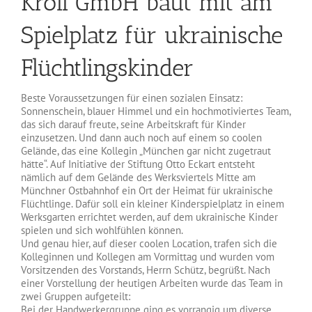
Kroll GmbH baut mit am
Spielplatz für ukrainische
Flüchtlingskinder
Beste Voraussetzungen für einen sozialen Einsatz:
Sonnenschein, blauer Himmel und ein hochmotiviertes Team,
das sich darauf freute, seine Arbeitskraft für Kinder
einzusetzen. Und dann auch noch auf einem so coolen
Gelände, das eine Kollegin „München gar nicht zugetraut
hätte“. Auf Initiative der Stiftung Otto Eckart entsteht
nämlich auf dem Gelände des Werksviertels Mitte am
Münchner Ostbahnhof ein Ort der Heimat für ukrainische
Flüchtlinge. Dafür soll ein kleiner Kinderspielplatz in einem
Werksgarten errichtet werden, auf dem ukrainische Kinder
spielen und sich wohlfühlen können.
Und genau hier, auf dieser coolen Location, trafen sich die
Kolleginnen und Kollegen am Vormittag und wurden vom
Vorsitzenden des Vorstands, Herrn Schütz, begrüßt. Nach
einer Vorstellung der heutigen Arbeiten wurde das Team in
zwei Gruppen aufgeteilt:
Bei der Handwerkergruppe ging es vorrangig um diverse