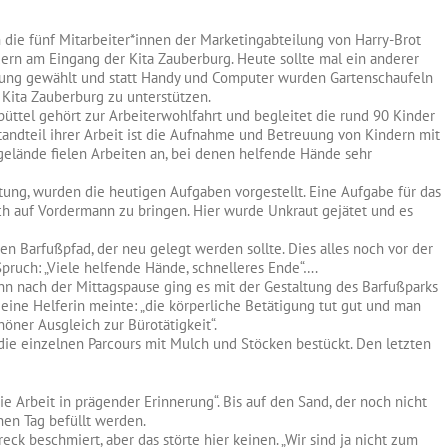
 die fünf Mitarbeiter*innen der Marketingabteilung von Harry-Brot
rn am Eingang der Kita Zauberburg. Heute sollte mal ein anderer
leidung gewählt und statt Handy und Computer wurden Gartenschaufeln
 Kita Zauberburg zu unterstützen.
ttel gehört zur Arbeiterwohlfahrt und begleitet die rund 90 Kinder
standteil ihrer Arbeit ist die Aufnahme und Betreuung von Kindern mit
lände fielen Arbeiten an, bei denen helfende Hände sehr
tung, wurden die heutigen Aufgaben vorgestellt. Eine Aufgabe für das
ch auf Vordermann zu bringen. Hier wurde Unkraut gejätet und es
n Barfußpfad, der neu gelegt werden sollte. Dies alles noch vor der
pruch: „Viele helfende Hände, schnelleres Ende“….
nn nach der Mittagspause ging es mit der Gestaltung des Barfußparks
nn eine Helferin meinte: „die körperliche Betätigung tut gut und man
öner Ausgleich zur Bürotätigkeit“.
ie einzelnen Parcours mit Mulch und Stöcken bestückt. Den letzten
die Arbeit in prägender Erinnerung“. Bis auf den Sand, der noch nicht
hen Tag befüllt werden.
ck beschmiert, aber das störte hier keinen. „Wir sind ja nicht zum