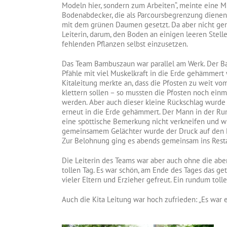
Modeln hier, sondern zum Arbeiten“, meinte eine M
Bodenabdecker, die als Parcoursbegrenzung dienen s
mit dem grünen Daumen gesetzt. Da aber nicht ge
Leiterin, darum, den Boden an einigen leeren Stellen
fehlenden Pflanzen selbst einzusetzen.
Das Team Bambuszaun war parallel am Werk. Der Ba
Pfähle mit viel Muskelkraft in die Erde gehämmert 
Kitaleitung merkte an, dass die Pfosten zu weit vo
klettern sollen – so mussten die Pfosten noch ein
werden. Aber auch dieser kleine Rückschlag wurde
erneut in die Erde gehämmert. Der Mann in der Ru
eine spöttische Bemerkung nicht verkneifen und wi
gemeinsamem Gelächter wurde der Druck auf den P
Zur Belohnung ging es abends gemeinsam ins Resta
Die Leiterin des Teams war aber auch ohne die ab
tollen Tag. Es war schön, am Ende des Tages das 
vieler Eltern und Erzieher gefreut. Ein rundum toll
Auch die Kita Leitung war hoch zufrieden: „Es war ei