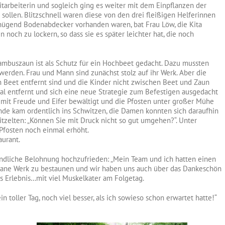
itarbeiterin und sogleich ging es weiter mit dem Einpflanzen der
ollen. Blitzschnell waren diese von den drei fleißigen Helferinnen
nügend Bodenabdecker vorhanden waren, bat Frau Löw, die Kita
 noch zu lockern, so dass sie es später leichter hat, die noch
mbuszaun ist als Schutz für ein Hochbeet gedacht. Dazu mussten
werden. Frau und Mann sind zunächst stolz auf ihr Werk. Aber die
m Beet entfernt sind und die Kinder nicht zwischen Beet und Zaun
mal entfernt und sich eine neue Strategie zum Befestigen ausgedacht
 mit Freude und Eifer bewältigt und die Pfosten unter großer Mühe
nde kam ordentlich ins Schwitzen, die Damen konnten sich daraufhin
tzelten: „Können Sie mit Druck nicht so gut umgehen?“. Unter
fosten noch einmal erhöht.
urant.
endliche Belohnung hochzufrieden: „Mein Team und ich hatten einen
getane Werk zu bestaunen und wir haben uns auch über das Dankeschön
es Erlebnis…mit viel Muskelkater am Folgetag.
n toller Tag, noch viel besser, als ich sowieso schon erwartet hatte!“