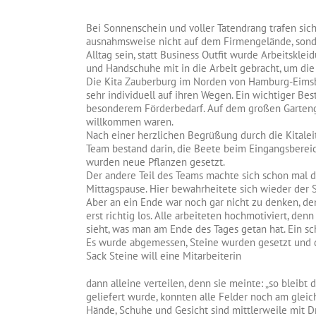
Bei Sonnenschein und voller Tatendrang trafen sich
ausnahmsweise nicht auf dem Firmengelände, sonde
Alltag sein, statt Business Outfit wurde Arbeitsk
und Handschuhe mit in die Arbeit gebracht, um die
Die Kita Zauberburg im Norden von Hamburg-Eimsbü
sehr individuell auf ihren Wegen. Ein wichtiger Be
besonderem Förderbedarf. Auf dem großen Gartenge
willkommen waren.
Nach einer herzlichen Begrüßung durch die Kitalei
Team bestand darin, die Beete beim Eingangsberei
wurden neue Pflanzen gesetzt.
Der andere Teil des Teams machte sich schon mal de
Mittagspause. Hier bewahrheitete sich wieder der S
Aber an ein Ende war noch gar nicht zu denken, de
erst richtig los. Alle arbeiteten hochmotiviert, de
sieht, was man am Ende des Tages getan hat. Ein sch
Es wurde abgemessen, Steine wurden gesetzt und d
Sack Steine will eine Mitarbeiterin
dann alleine verteilen, denn sie meinte: „so bleibt 
geliefert wurde, konnten alle Felder noch am gleic
Hände, Schuhe und Gesicht sind mittlerweile mit Dre