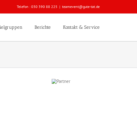
Telefon :
030 390 88 225
|
teamevent@gute-tat.de
ielgruppen
Berichte
Kontakt & Service