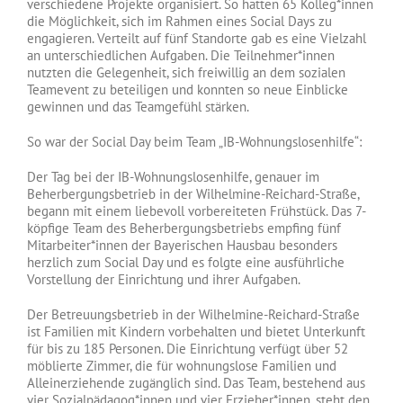
verschiedene Projekte organisiert. So hatten 65 Kolleg*innen
die Möglichkeit, sich im Rahmen eines Social Days zu
engagieren. Verteilt auf fünf Standorte gab es eine Vielzahl
an unterschiedlichen Aufgaben. Die Teilnehmer*innen
nutzten die Gelegenheit, sich freiwillig an dem sozialen
Teamevent zu beteiligen und konnten so neue Einblicke
gewinnen und das Teamgefühl stärken.
So war der Social Day beim Team „IB-Wohnungslosenhilfe“:
Der Tag bei der IB-Wohnungslosenhilfe, genauer im
Beherbergungsbetrieb in der Wilhelmine-Reichard-Straße,
begann mit einem liebevoll vorbereiteten Frühstück. Das 7-
köpfige Team des Beherbergungsbetriebs empfing fünf
Mitarbeiter*innen der Bayerischen Hausbau besonders
herzlich zum Social Day und es folgte eine ausführliche
Vorstellung der Einrichtung und ihrer Aufgaben.
Der Betreuungsbetrieb in der Wilhelmine-Reichard-Straße
ist Familien mit Kindern vorbehalten und bietet Unterkunft
für bis zu 185 Personen. Die Einrichtung verfügt über 52
möblierte Zimmer, die für wohnungslose Familien und
Alleinerziehende zugänglich sind. Das Team, bestehend aus
vier Sozialpädagog*innen und vier Erzieher*innen, steht den