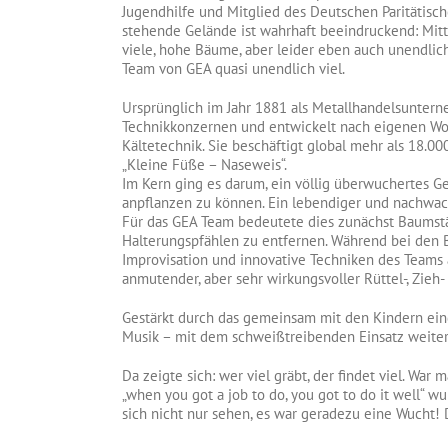
Jugendhilfe und Mitglied des Deutschen Paritätisc
stehende Gelände ist wahrhaft beeindruckend: Mitt
viele, hohe Bäume, aber leider eben auch unendlich
Team von GEA quasi unendlich viel.
Ursprünglich im Jahr 1881 als Metallhandelsunter
Technikkonzernen und entwickelt nach eigenen Wor
Kältetechnik. Sie beschäftigt global mehr als 18.
„Kleine Füße – Naseweis“.
Im Kern ging es darum, ein völlig überwuchertes G
anpflanzen zu können. Ein lebendiger und nachwac
Für das GEA Team bedeutete dies zunächst Baumstä
Halterungspfählen zu entfernen. Während bei den 
Improvisation und innovative Techniken des Teams 
anmutender, aber sehr wirkungsvoller Rüttel-, Zieh
Gestärkt durch das gemeinsam mit den Kindern ei
Musik – mit dem schweißtreibenden Einsatz weiter
Da zeigte sich: wer viel gräbt, der findet viel. Wa
„when you got a job to do, you got to do it well“ 
sich nicht nur sehen, es war geradezu eine Wucht