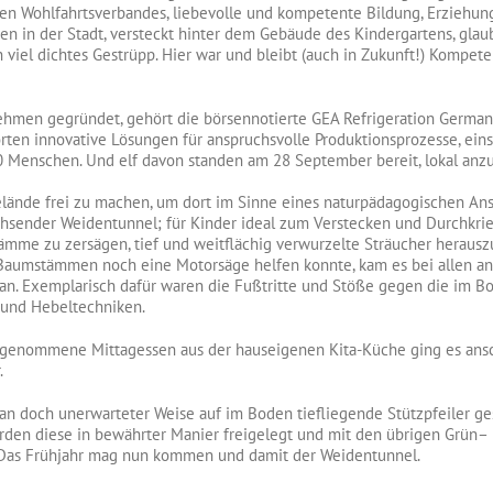
hen Wohlfahrtsverbandes, liebevolle und kompetente Bildung, Erziehun
en in der Stadt, versteckt hinter dem Gebäude des Kindergartens, glau
 viel dichtes Gestrüpp. Hier war und bleibt (auch in Zukunft!) Kompet
nehmen gegründet, gehört die börsennotierte GEA Refrigeration Germ
ten innovative Lösungen für anspruchsvolle Produktionsprozesse, ei
000 Menschen. Und elf davon standen am 28 September bereit, lokal a
elände frei zu machen, um dort im Sinne eines naturpädagogischen Ans
hsender Weidentunnel; für Kinder ideal zum Verstecken und Durchkri
mme zu zersägen, tief und weitflächig verwurzelte Sträucher heraus
Baumstämmen noch eine Motorsäge helfen konnte, kam es bei allen ande
an. Exemplarisch dafür waren die Fußtritte und Stöße gegen die im Bod
- und Hebeltechniken.
ngenommene Mittagessen aus der hauseigenen Kita-Küche ging es ansc
.
r man doch unerwarteter Weise auf im Boden tiefliegende Stützpfeiler g
wurden diese in bewährter Manier freigelegt und mit den übrigen Grün–
! Das Frühjahr mag nun kommen und damit der Weidentunnel.