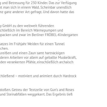
g und Betreuung für 230 Kinder. Das zur Verfügung
bt man sich in einem Wald. Scheinbar unendlich
enz ganz anderer Art gefragt. Und davon hatte das
any GmbH zu den weltweit führenden
nschließlich im Bereich Wärmepumpen und
nzupacken und zwar im Berliner FRÖBEL-Kindergarten
atzes im Frühjahr Weiden für einen Tunnel
echen.
zureißen und einen Zaun samt hartnäckigen
ren Arbeiten vor allem auf geballte Muskelkraft,
en verankerten Pfähle, einschließlich archaisch
hließend – motiviert und animiert durch Hardrock
estoßen. Getreu der Textzeile von Gun’s and Roses
 und Steinabfällen weggekarrt. Das Ergebnis ließ