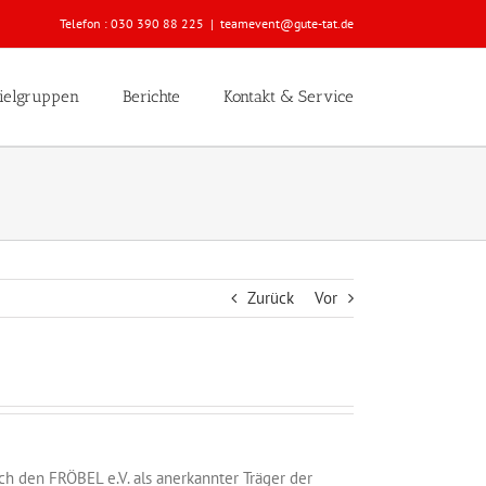
Telefon :
030 390 88 225
|
teamevent@gute-tat.de
ielgruppen
Berichte
Kontakt & Service
Zurück
Vor
h den FRÖBEL e.V. als anerkannter Träger der