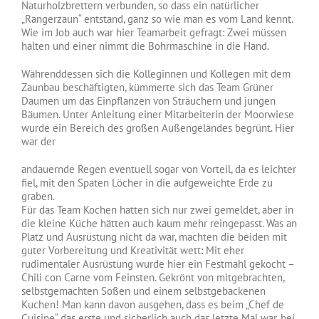
Naturholzbrettern verbunden, so dass ein natürlicher
„Rangerzaun“ entstand, ganz so wie man es vom Land kennt.
Wie im Job auch war hier Teamarbeit gefragt: Zwei müssen
halten und einer nimmt die Bohrmaschine in die Hand.
Währenddessen sich die Kolleginnen und Kollegen mit dem
Zaunbau beschäftigten, kümmerte sich das Team Grüner
Daumen um das Einpflanzen von Sträuchern und jungen
Bäumen. Unter Anleitung einer Mitarbeiterin der Moorwiese
wurde ein Bereich des großen Außengeländes begrünt. Hier
war der
andauernde Regen eventuell sogar von Vorteil, da es leichter
fiel, mit den Spaten Löcher in die aufgeweichte Erde zu
graben.
Für das Team Kochen hatten sich nur zwei gemeldet, aber in
die kleine Küche hätten auch kaum mehr reingepasst. Was an
Platz und Ausrüstung nicht da war, machten die beiden mit
guter Vorbereitung und Kreativität wett: Mit eher
rudimentaler Ausrüstung wurde hier ein Festmahl gekocht –
Chili con Carne vom Feinsten. Gekrönt von mitgebrachten,
selbstgemachten Soßen und einem selbstgebackenen
Kuchen! Man kann davon ausgehen, dass es beim „Chef de
Cuisine“ das erste und sicherlich auch das letzte Mal war, bei