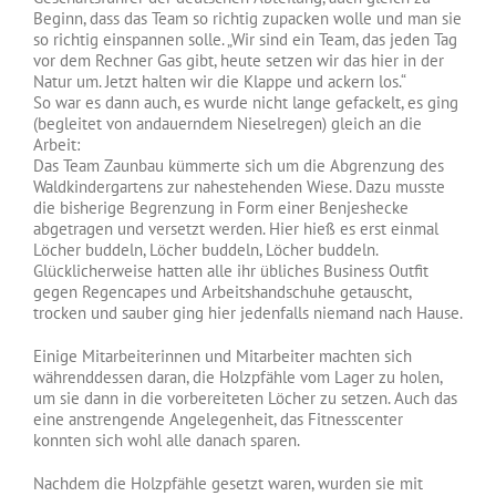
Beginn, dass das Team so richtig zupacken wolle und man sie
so richtig einspannen solle. „Wir sind ein Team, das jeden Tag
vor dem Rechner Gas gibt, heute setzen wir das hier in der
Natur um. Jetzt halten wir die Klappe und ackern los.“
So war es dann auch, es wurde nicht lange gefackelt, es ging
(begleitet von andauerndem Nieselregen) gleich an die
Arbeit:
Das Team Zaunbau kümmerte sich um die Abgrenzung des
Waldkindergartens zur nahestehenden Wiese. Dazu musste
die bisherige Begrenzung in Form einer Benjeshecke
abgetragen und versetzt werden. Hier hieß es erst einmal
Löcher buddeln, Löcher buddeln, Löcher buddeln.
Glücklicherweise hatten alle ihr übliches Business Outfit
gegen Regencapes und Arbeitshandschuhe getauscht,
trocken und sauber ging hier jedenfalls niemand nach Hause.
Einige Mitarbeiterinnen und Mitarbeiter machten sich
währenddessen daran, die Holzpfähle vom Lager zu holen,
um sie dann in die vorbereiteten Löcher zu setzen. Auch das
eine anstrengende Angelegenheit, das Fitnesscenter
konnten sich wohl alle danach sparen.
Nachdem die Holzpfähle gesetzt waren, wurden sie mit