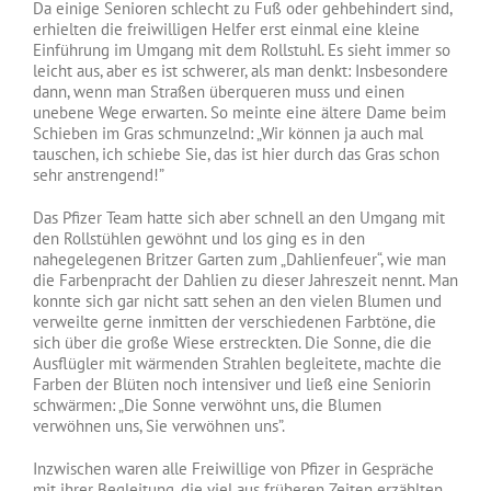
Da einige Senioren schlecht zu Fuß oder gehbehindert sind,
erhielten die freiwilligen Helfer erst einmal eine kleine
Einführung im Umgang mit dem Rollstuhl. Es sieht immer so
leicht aus, aber es ist schwerer, als man denkt: Insbesondere
dann, wenn man Straßen überqueren muss und einen
unebene Wege erwarten. So meinte eine ältere Dame beim
Schieben im Gras schmunzelnd: „Wir können ja auch mal
tauschen, ich schiebe Sie, das ist hier durch das Gras schon
sehr anstrengend!”
Das Pfizer Team hatte sich aber schnell an den Umgang mit
den Rollstühlen gewöhnt und los ging es in den
nahegelegenen Britzer Garten zum „Dahlienfeuer“, wie man
die Farbenpracht der Dahlien zu dieser Jahreszeit nennt. Man
konnte sich gar nicht satt sehen an den vielen Blumen und
verweilte gerne inmitten der verschiedenen Farbtöne, die
sich über die große Wiese erstreckten. Die Sonne, die die
Ausflügler mit wärmenden Strahlen begleitete, machte die
Farben der Blüten noch intensiver und ließ eine Seniorin
schwärmen: „Die Sonne verwöhnt uns, die Blumen
verwöhnen uns, Sie verwöhnen uns”.
Inzwischen waren alle Freiwillige von Pfizer in Gespräche
mit ihrer Begleitung, die viel aus früheren Zeiten erzählten,