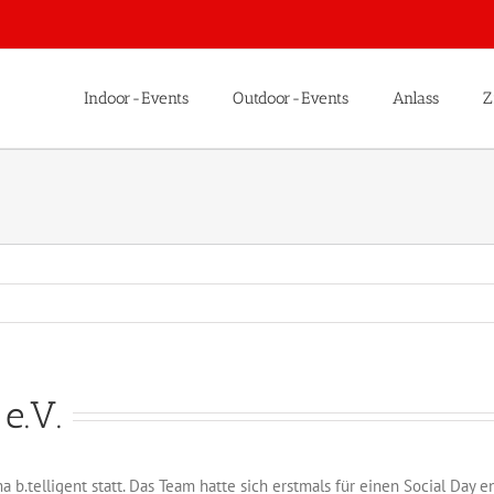
Indoor-Events
Outdoor-Events
Anlass
Z
 e.V.
a b.telligent statt. Das Team hatte sich erstmals für einen Social Da