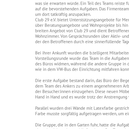
was sie erwarten würde. Ein Teil des Teams reiste 
auf die bevorstehenden Aufgaben. Das Firmenteam, 
um dort tatkräftig anzupacken.
Club 29 e.V. bietet Unterstützungsangebote für Me
über Beratungsangebote und Wohnprojekte bis hin z
breiten Angebot von Club 29 und dient Betroffen
Wohnzimmer. Von Gesprächsrunden über Aktiv- und En
der den Betroffenen durch eine sinnerfüllende Tage
Bei ihrer Ankunft wurden die b.telligent Mitarbei
Vorstellungsrunde wurde das Team in die Aufgaben 
des Büros widmen, während die andere Gruppe in de
wie in dem VW-Bus der Einrichtung mitfahren konn
Die erste Aufgabe bestand darin, das Büro der Beg
dem Team des Ankers zu einem angenehmeren Arbeit
der Besucher:innen einzugehen. Diese neuen Möbe
Hand in Hand und es wurde trotz der Anstrengung v
Parallel wurden drei Wände mit Latexfarbe gestrich
Farbe musste sorgfältig aufgetragen werden, um ei
Die Gruppe, die in den Garten fuhr, hatte die Aufgab