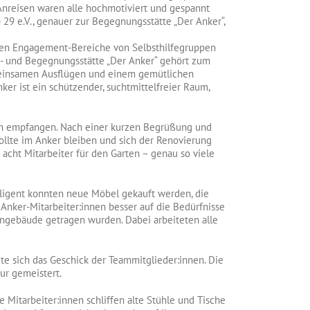
 Anreisen waren alle hochmotiviert und gespannt
29 e.V., genauer zur Begegnungsstätte „Der Anker“,
tigen Engagement-Bereiche von Selbsthilfegruppen
kt- und Begegnungsstätte „Der Anker“ gehört zum
meinsamen Ausflügen und einem gemütlichen
er ist ein schützender, suchtmittelfreier Raum,
lich empfangen. Nach einer kurzen Begrüßung und
ollte im Anker bleiben und sich der Renovierung
acht Mitarbeiter für den Garten – genau so viele
lligent konnten neue Möbel gekauft werden, die
nker-Mitarbeiter:innen besser auf die Bedürfnisse
ngebäude getragen wurden. Dabei arbeiteten alle
te sich das Geschick der Teammitglieder:innen. Die
ur gemeistert.
ie Mitarbeiter:innen schliffen alte Stühle und Tische