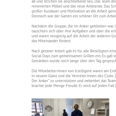
ab und strichen sie anschließend neu. Das Team der
renovierten Möbel und das neue Ambiente. Das Schl
großer Ausdauer und Motivation an die Arbeit gema
Dennoch war der Garten ein schöner Ort zum Arbeit
Nachdem die Gruppe, die im Anker geblieben war, ih
tauschten sich über ihre Aufgaben und über die erl
und waren neugierig auf die Arbeit der anderen G
das Miteinander fördert.
Nach getaner Arbeit gab es für alle Beteiligten ei
Social Days zum gemeinsamen Grillen ein. Es gab l
Getränken wurde noch lange über den Tag gesproch
Die Mitarbeiter:innen von b.telligent waren am End
in neuem Glanz und die Vertreter:innen des Clubs 2
Der Anker“ zu unterstützen und nebenbei das Teamg
brachte jede Menge Freude. Er wird auf jeden Fall 