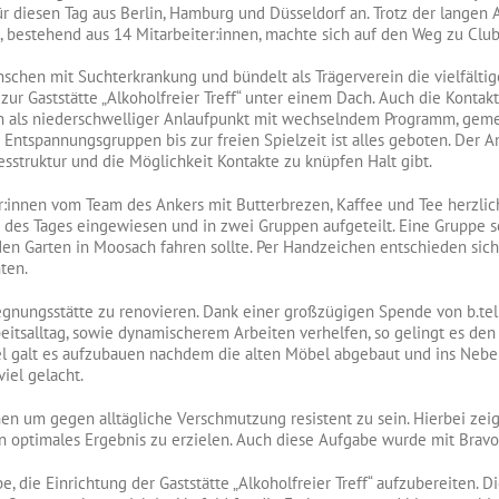
für diesen Tag aus Berlin, Hamburg und Düsseldorf an. Trotz der langen
bestehend aus 14 Mitarbeiter:innen, machte sich auf den Weg zu Club 
nschen mit Suchterkrankung und bündelt als Trägerverein die vielfäl
ur Gaststätte „Alkoholfreier Treff“ unter einem Dach. Auch die Konta
en als niederschwelliger Anlaufpunkt mit wechselndem Programm, ge
tspannungsgruppen bis zur freien Spielzeit ist alles geboten. Der Ank
sstruktur und die Möglichkeit Kontakte zu knüpfen Halt gibt.
ter:innen vom Team des Ankers mit Butterbrezen, Kaffee und Tee herz
des Tages eingewiesen und in zwei Gruppen aufgeteilt. Eine Gruppe s
n Garten in Moosach fahren sollte. Per Handzeichen entschieden sich 
ten.
egnungsstätte zu renovieren. Dank einer großzügigen Spende von b.te
salltag, sowie dynamischerem Arbeiten verhelfen, so gelingt es den A
l galt es aufzubauen nachdem die alten Möbel abgebaut und ins Nebe
iel gelacht.
en um gegen alltägliche Verschmutzung resistent zu sein. Hierbei zeig
n optimales Ergebnis zu erzielen. Auch diese Aufgabe wurde mit Bravo
e, die Einrichtung der Gaststätte „Alkoholfreier Treff“ aufzubereiten. D