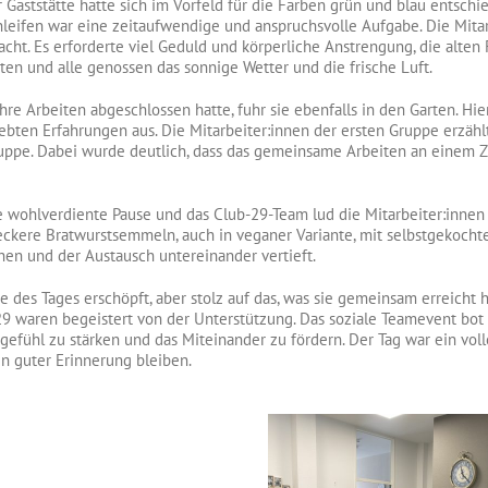
 Gaststätte hatte sich im Vorfeld für die Farben grün und blau entschi
eifen war eine zeitaufwendige und anspruchsvolle Aufgabe. Die Mitarb
cht. Es erforderte viel Geduld und körperliche Anstrengung, die alten
en und alle genossen das sonnige Wetter und die frische Luft.
re Arbeiten abgeschlossen hatte, fuhr sie ebenfalls in den Garten. Hi
ebten Erfahrungen aus. Die Mitarbeiter:innen der ersten Gruppe erzähl
ruppe. Dabei wurde deutlich, dass das gemeinsame Arbeiten an einem
ne wohlverdiente Pause und das Club-29-Team lud die Mitarbeiter:inne
eckere Bratwurstsemmeln, auch in veganer Variante, mit selbstgekoch
en und der Austausch untereinander vertieft.
e des Tages erschöpft, aber stolz auf das, was sie gemeinsam erreicht 
9 waren begeistert von der Unterstützung. Das soziale Teamevent bot d
efühl zu stärken und das Miteinander zu fördern. Der Tag war ein vol
in guter Erinnerung bleiben.