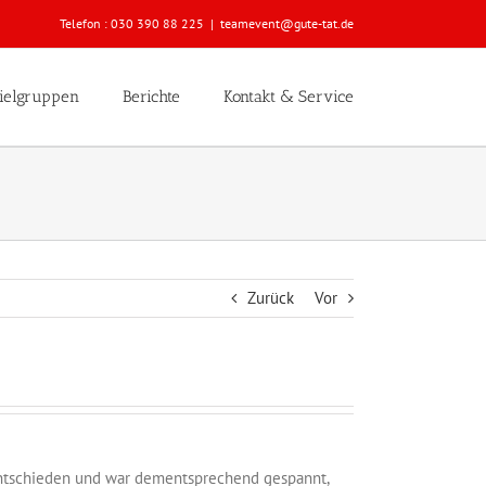
Telefon :
030 390 88 225
|
teamevent@gute-tat.de
ielgruppen
Berichte
Kontakt & Service
Zurück
Vor
y entschieden und war dementsprechend gespannt,