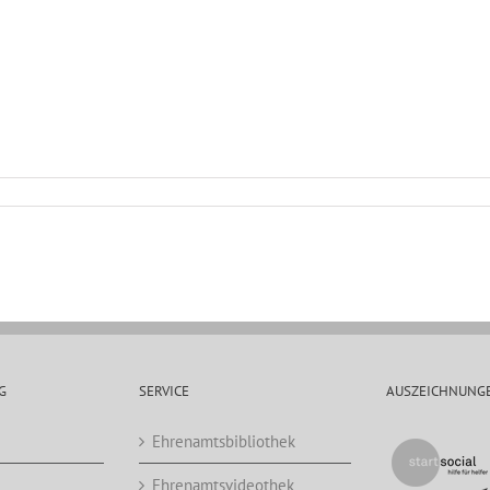
G
SERVICE
AUSZEICHNUNG
Ehrenamtsbibliothek
Ehrenamtsvideothek