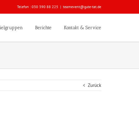
Telefon :
030 390 88 225
|
teamevent@gute-tat.de
ielgruppen
Berichte
Kontakt & Service
Zurück