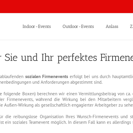
Indoor-Events
Outdoor-Events
Anlass
Z
 Sie und Ihr perfektes Firmen
s ablaufenden
sozialen Firmenevents
erfolgt bei uns durch hauptamtli
Rahmenbedingungen und Anforderungen abgestimmt sind.
he folgende Boxen) berechnen wir einen Vermittlungsbeitrag von ca. 6
der Firmenevents, während die Wirkung bei den Mitarbeitern vergle
die Außen-Wirkung als gesellschaftlich engagierter Arbeitgeber zu sehe
ür die reibungslose Organisation Ihres Wunsch-Firmenevents und 
t ein soziales Teamevent möglich. In diesem Fall kann es allerdings 