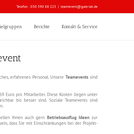
Telefon :
030 390 88 225
|
teamevent@gute-tat.de
ielgruppen
Berichte
Kontakt & Service
event
ches, erfahrenes Personal. Unsere
Teamevents
sind
9 Euro pro Mitarbeiter. Diese Kosten liegen unter
ichbar bis besser sind. Soziale Teamevents sind
n.
stellen Ihnen auch gern
Betriebsausflug Ideen
zur
sein, dass Sie mit Einschränkungen bei der Projekt-