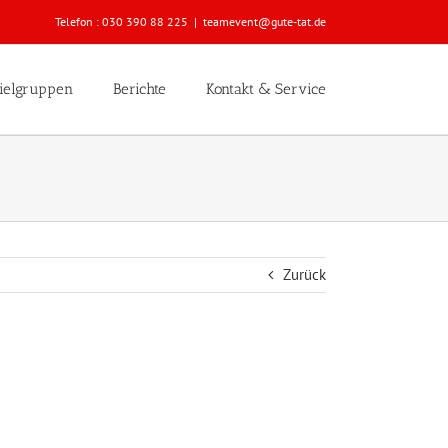
Telefon :
030 390 88 225
|
teamevent@gute-tat.de
ielgruppen
Berichte
Kontakt & Service
Zurück