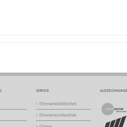
G
SERVICE
AUSZEICHNUNG
Ehrenamtsbibliothek
Ehrenamtsvideothek
Glossar