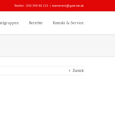
Telefon :
030 390 88 225
|
teamevent@gute-tat.de
ielgruppen
Berichte
Kontakt & Service
Zurück