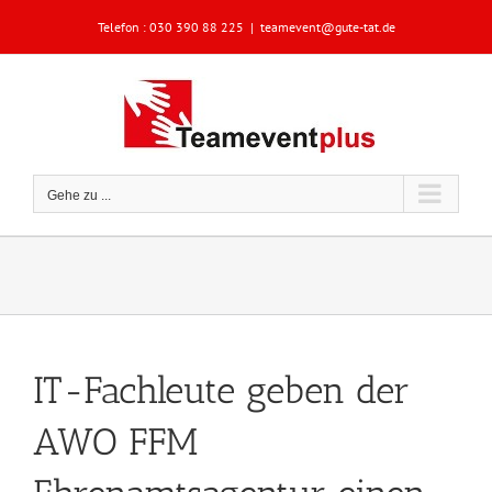
Zum
Telefon :
030 390 88 225
|
teamevent@gute-tat.de
Inhalt
springen
Gehe zu ...
IT-Fachleute geben der
AWO FFM