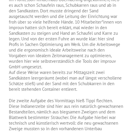
es auch schon Schaufeln raus, Schubkarren raus und ab in
den Sandkasten. Dort musste dringend der Sand
ausgetauscht werden und die Leitung der Einrichtung war
froh über so viele helfende Hände. 10 Mitarbeiter*innen von
improuv hatten sich bereit erklärt, mal wieder in den
Sandkasten zu steigen und Hand an Schaufel und Karre zu
legen. Und von der ersten Fuhre an wurde klar: hier sind
Profis in Sachen Optimierung am Werk. Um die Arbeitswege
und die ergonomisch ideale Arbeitsweise nach den
Vorgaben von idealem Zeitmanagement zu optimieren,
wurden hier wie selbstverständlich die Tools der improuv
GmbH umgesetzt.
Auf diese Weise waren bereits zur Mittagszeit zwei
Sandkästen leergeräumt (wobei man auf längst verschollene
Schätze stieß) und der Sand mit den Schubkarren in den
bereit stehenden Container entleert.
Die zweite Aufgabe des Vormittags hieß Tippi flechten.
Diese Indianerzelte sind hier aus rein natürlich gewachsenen
Bestandteilen, nämlich aus biegsamen Zweigen und dem
Blattwerk bestimmter Sträucher. Die Aufgabe hierbei war
technisch und künstlerisch wertvoll: die neu gewachsenen
Zweige mussten so in den vorhandenen Unterbau