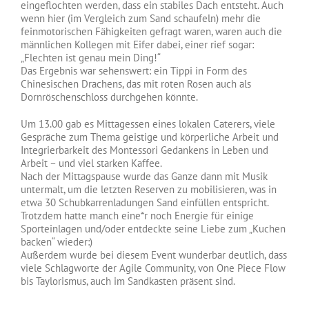
eingeflochten werden, dass ein stabiles Dach entsteht. Auch
wenn hier (im Vergleich zum Sand schaufeln) mehr die
feinmotorischen Fähigkeiten gefragt waren, waren auch die
männlichen Kollegen mit Eifer dabei, einer rief sogar:
„Flechten ist genau mein Ding!“
Das Ergebnis war sehenswert: ein Tippi in Form des
Chinesischen Drachens, das mit roten Rosen auch als
Dornröschenschloss durchgehen könnte.
Um 13.00 gab es Mittagessen eines lokalen Caterers, viele
Gespräche zum Thema geistige und körperliche Arbeit und
Integrierbarkeit des Montessori Gedankens in Leben und
Arbeit – und viel starken Kaffee.
Nach der Mittagspause wurde das Ganze dann mit Musik
untermalt, um die letzten Reserven zu mobilisieren, was in
etwa 30 Schubkarrenladungen Sand einfüllen entspricht.
Trotzdem hatte manch eine*r noch Energie für einige
Sporteinlagen und/oder entdeckte seine Liebe zum „Kuchen
backen“ wieder:)
Außerdem wurde bei diesem Event wunderbar deutlich, dass
viele Schlagworte der Agile Community, von One Piece Flow
bis Taylorismus, auch im Sandkasten präsent sind.