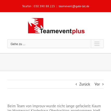
Zum
Telefon :
030 390 88 225
|
teamevent@gute-tat.de
Inhalt
springen
Gehe zu ...
Zurück
Vor
Beim Team von improuv wurde nicht lange gefackelt: Kaum
im Montessori Kinderhaus Oberhaching angekommen, hieß