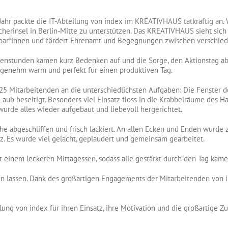
ahr packte die IT-Abteilung von index im KREATIVHAUS tatkräftig an. W
herinsel in Berlin-Mitte zu unterstützen. Das KREATIVHAUS sieht sich a
achbar*innen und fördert Ehrenamt und Begegnungen zwischen verschiede
genstunden kamen kurz Bedenken auf und die Sorge, den Aktionstag ab
angenehm warm und perfekt für einen produktiven Tag.
e 25 Mitarbeitenden an die unterschiedlichsten Aufgaben: Die Fenster
 Laub beseitigt. Besonders viel Einsatz floss in die Krabbelräume des
wurde alles wieder aufgebaut und liebevoll hergerichtet.
e abgeschliffen und frisch lackiert. An allen Ecken und Enden wurde 
z. Es wurde viel gelacht, geplaudert und gemeinsam gearbeitet.
 einem leckeren Mittagessen, sodass alle gestärkt durch den Tag kame
n lassen. Dank des großartigen Engagements der Mitarbeitenden von i
ung von index für ihren Einsatz, ihre Motivation und die großartige Z