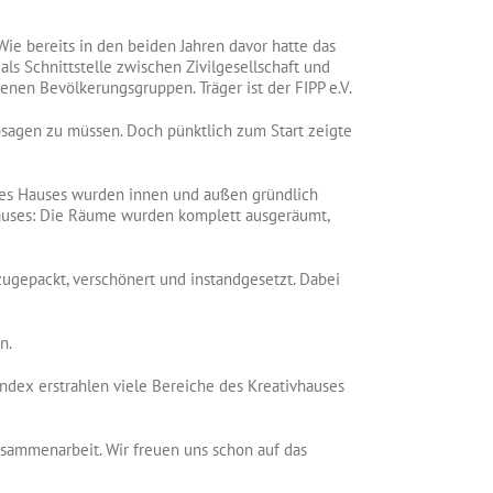
ie bereits in den beiden Jahren davor hatte das
ls Schnittstelle zwischen Zivilgesellschaft und
nen Bevölkerungsgruppen. Träger ist der FIPP e.V.
sagen zu müssen. Doch pünktlich zum Start zeigte
 des Hauses wurden innen und außen gründlich
 Hauses: Die Räume wurden komplett ausgeräumt,
zugepackt, verschönert und instandgesetzt. Dabei
n.
ndex erstrahlen viele Bereiche des Kreativhauses
usammenarbeit. Wir freuen uns schon auf das