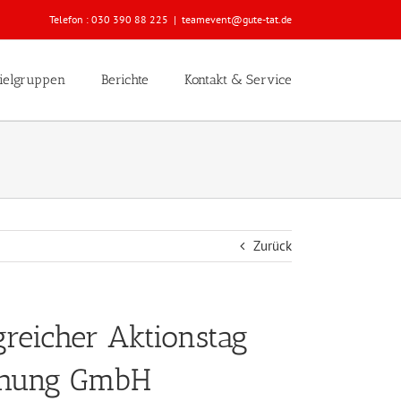
Telefon :
030 390 88 225
|
teamevent@gute-tat.de
ielgruppen
Berichte
Kontakt & Service
Zurück
eicher Aktionstag
schung GmbH