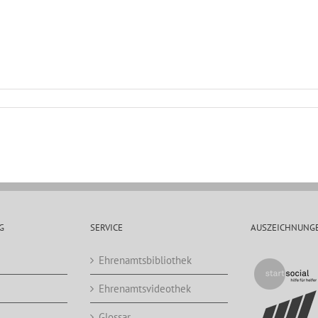
G
SERVICE
AUSZEICHNUNG
Ehrenamtsbibliothek
Ehrenamtsvideothek
Glossar