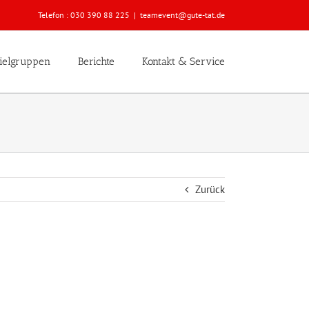
Telefon :
030 390 88 225
|
teamevent@gute-tat.de
ielgruppen
Berichte
Kontakt & Service
Zurück