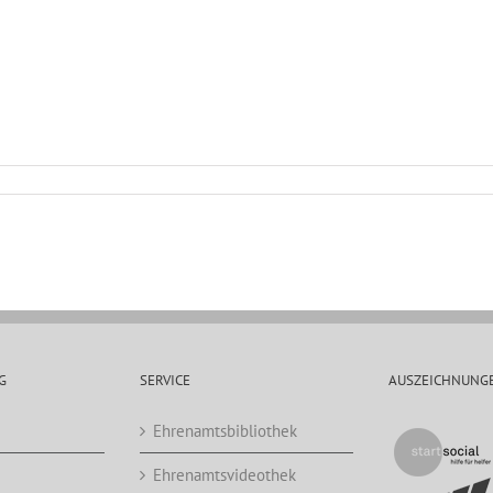
G
SERVICE
AUSZEICHNUNG
Ehrenamtsbibliothek
Ehrenamtsvideothek