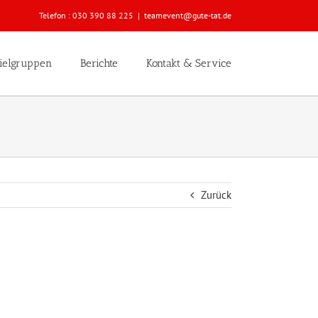
Telefon :
030 390 88 225
|
teamevent@gute-tat.de
ielgruppen
Berichte
Kontakt & Service
Zurück