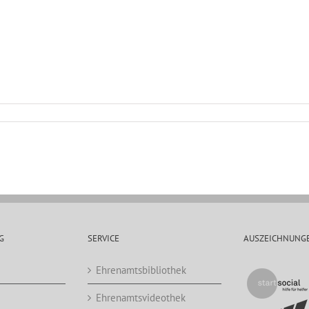
G
SERVICE
AUSZEICHNUNG
Ehrenamtsbibliothek
Ehrenamtsvideothek