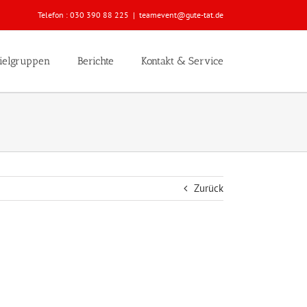
Telefon :
030 390 88 225
|
teamevent@gute-tat.de
ielgruppen
Berichte
Kontakt & Service
Zurück