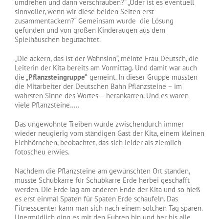
umdrehen und dann verschrauben?“ „Oder ist es eventuell
sinnvoller, wenn wir diese beiden Seiten erst
zusammentackern?“ Gemeinsam wurde die Lösung
gefunden und von großen Kinderaugen aus dem
Spielhäuschen begutachtet.
„Die ackern, das ist der Wahnsinn“, meinte Frau Deutsch, die
Leiterin der Kita bereits am Vormittag. Und damit war auch
die „
Pflanzsteingruppe“
gemeint. In dieser Gruppe mussten
die Mitarbeiter der Deutschen Bahn Pflanzsteine – im
wahrsten Sinne des Wortes – herankarren. Und es waren
viele Pflanzsteine…..
Das ungewohnte Treiben wurde zwischendurch immer
wieder neugierig vom ständigen Gast der Kita, einem kleinen
Eichhörnchen, beobachtet, das sich leider als ziemlich
fotoscheu erwies.
Nachdem die Pflanzsteine am gewünschten Ort standen,
musste Schubkarre für Schubkarre Erde herbei geschafft
werden. Die Erde lag am anderen Ende der Kita und so hieß
es erst einmal Spaten für Spaten Erde schaufeln. Das
Fitnesscenter kann man sich nach einem solchen Tag sparen.
Unermüdlich ging es mit den Fuhren hin und her bis alle