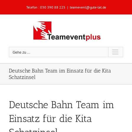
Zum
Telefon :
030 390 88 225
|
teamevent@gute-tat.de
Inhalt
springen
Gehe zu ...
Deutsche Bahn Team im Einsatz für die Kita
Schatzinsel
Deutsche Bahn Team im
Einsatz für die Kita