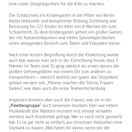
eine coole Sitzgelegenheit für die Kids zu machen.
Die Schatzinsel, ein Kindergarten in der Mitte von Berlin
bietet liebevolle und kompetente Bildung, Erziehung und
Betreuung für 225 Kinder im Alter von 8 Wochen bis zum
Schuleintritt. Zu dem Kindergarten gehört ein großer Garten,
der mit Kastanienbäumen und vielen Spielmöglichkeiten
einen anregenden Bereich zum Toben und Erkunden bietet.
Nach einer kurzen Begrüßung durch die Kitaleitung wurde
auch klar, warum man sich in der Einrichtung freute, dass 3
Männer im Team sind: Es ging nämlich als erstes darum, die
großen Gehwegplatten von einem Ort zum anderen zu
transportieren – nämlich dorthin, wo später das Sitzpodest
gebaut werden soll. „Männer machen die Steine, Frauen
harken“, war dann auch die erste Teamentscheidung.
Anpacken konnten aber auch die Frauen, was sie in der
„Palettengruppe“
auch beweisen mussten. Hier war neben
Muskelkraft (die Paletten mussten erst einmal verladen
werden) auch Kreativität gefragt. Wer es noch nicht gemacht
hat: Es ist gar nicht so einfach, aus einzelnen Holzteilen eine
Sitzbank zu bauen. „Was haltet Ihr davon, wenn wir die