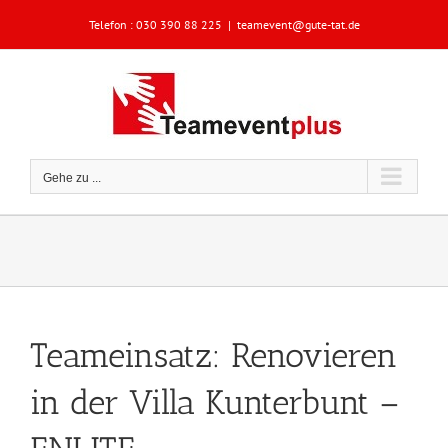
Zum
Telefon :
030 390 88 225
|
teamevent@gute-tat.de
Inhalt
springen
Gehe zu ...
Teameinsatz: Renovieren
in der Villa Kunterbunt –