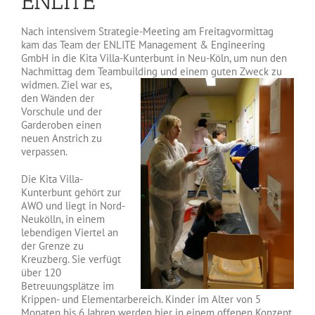
ENLITE
Nach intensivem Strategie-Meeting am Freitagvormittag
kam das Team der ENLITE Management & Engineering
GmbH in die Kita Villa-Kunterbunt in Neu-Köln, um nun den
Nachmittag dem Teambuilding und einem guten
Zweck zu
widmen. Ziel war es,
den Wänden der
Vorschule und der
Garderoben einen
neuen Anstrich zu
verpassen.
Die Kita Villa-
Kunterbunt gehört zur
AWO und liegt in Nord-
Neukölln, in einem
lebendigen Viertel an
der Grenze zu
Kreuzberg. Sie verfügt
über 120
Betreuungsplätze im
Krippen- und Elementarbereich. Kinder im Alter von 5
Monaten bis 6 Jahren werden hier in einem offenen Konzept