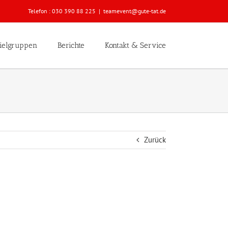
Telefon :
030 390 88 225
|
teamevent@gute-tat.de
ielgruppen
Berichte
Kontakt & Service
Zurück