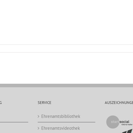
G
SERVICE
AUSZEICHNUNG
Ehrenamtsbibliothek
Ehrenamtsvideothek