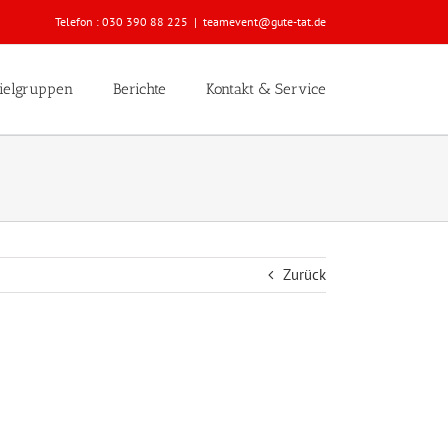
Telefon :
030 390 88 225
|
teamevent@gute-tat.de
ielgruppen
Berichte
Kontakt & Service
Zurück