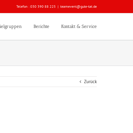
Telefon :
030 390 88 225
|
teamevent@gute-tat.de
ielgruppen
Berichte
Kontakt & Service
Zurück