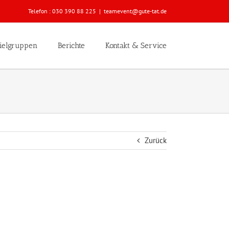
Telefon :
030 390 88 225
|
teamevent@gute-tat.de
ielgruppen
Berichte
Kontakt & Service
Zurück