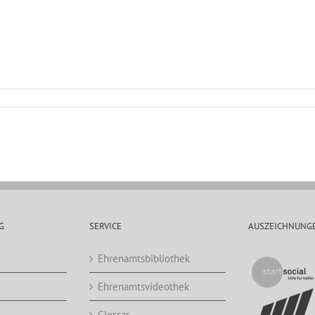
G
SERVICE
AUSZEICHNUNG
Ehrenamtsbibliothek
Ehrenamtsvideothek
Glossar