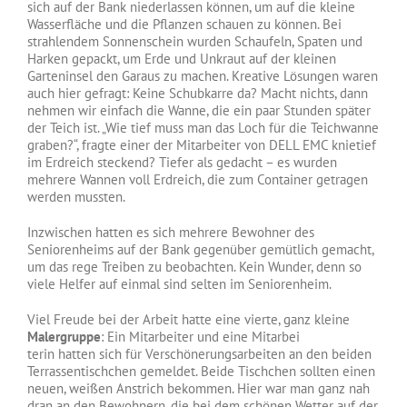
sich auf der Bank niederlassen können, um auf die kleine
Wasserfläche und die Pflanzen schauen zu können. Bei
strahlendem Sonnenschein wurden Schaufeln, Spaten und
Harken gepackt, um Erde und Unkraut auf der kleinen
Garteninsel den Garaus zu machen. Kreative Lösungen waren
auch hier gefragt: Keine Schubkarre da? Macht nichts, dann
nehmen wir einfach die Wanne, die ein paar Stunden später
der Teich ist. „Wie tief muss man das Loch für die Teichwanne
graben?“, fragte einer der Mitarbeiter von DELL EMC knietief
im Erdreich steckend? Tiefer als gedacht – es wurden
mehrere Wannen voll Erdreich, die zum Container getragen
werden mussten.
Inzwischen hatten es sich mehrere Bewohner des
Seniorenheims auf der Bank gegenüber gemütlich gemacht,
um das rege Treiben zu beobachten. Kein Wunder, denn so
viele Helfer auf einmal sind selten im Seniorenheim.
Viel Freude bei der Arbeit hatte eine vierte, ganz kleine
Malergruppe
: Ein Mitarbeiter und eine Mitarbei
terin hatten sich für Verschönerungsarbeiten an den beiden
Terrassentischchen gemeldet. Beide Tischchen sollten einen
neuen, weißen Anstrich bekommen. Hier war man ganz nah
dran an den Bewohnern, die bei dem schönen Wetter auf der