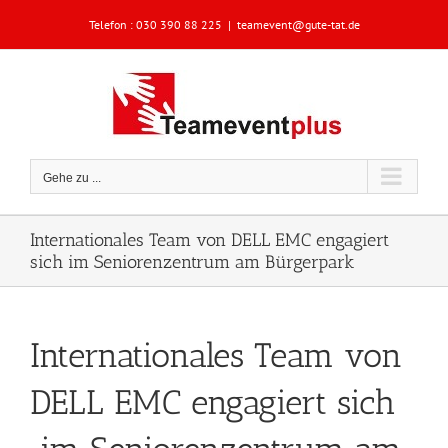
Zum
Telefon :
030 390 88 225
|
teamevent@gute-tat.de
Inhalt
springen
Gehe zu ...
Internationales Team von DELL EMC engagiert
sich im Seniorenzentrum am Bürgerpark
Internationales Team von
DELL EMC engagiert sich