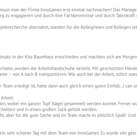
as muss man der Firma InnoGames erst einmal nachmachen! Das Managem
burg zu engagieren und durch ihre Fachkenntnisse und durch Tatenkraf
rojektrecherche übernahm, standen für die Kolleginnen und Kollegen let
seinsatz in der Kita Baumhaus entschieden und machten sich am Morgen 
Schütte, wurden die Arbeitshandschuhe verteilt. Mit geschützten Händ
tte – von A nach B transportieren. Wie auch bei der Arbeit, sofort st
im Team erledigt ist, hatte dann auch gleich einen guten Einfall: „I can
Arbeit:
den, wobei ein ganzer Topf Nägel gesammelt werden konnte. Ferner w
chnitten und in einen großen Sack gefüllt werden.
cht, aber für die gute Sache und im Team macht es plötzlich Spaß! Und
!
r ein sehr schöner Tag mit dem Team von InnoGames. Es wurde viel gesc