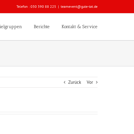
Telefon :
030 390 88 225
|
teamevent@gute-tat.de
ielgruppen
Berichte
Kontakt & Service
Zurück
Vor