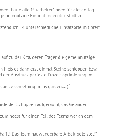
ent hatte alle Mitarbeiter*innen für diesen Tag
t gemeinnützige Einrichtungen der Stadt zu
ztendlich 14 unterschiedliche Einsatzorte mit breit
auf zu der Kita, deren Träger die gemeinnützige
en hieß es dann erst einmal Steine schleppen bzw.
and der Ausdruck perfekte Prozessoptimierung im
 organize something in my garden….:)“
urde der Schuppen aufgeräumt, das Geländer
 zumindest für einen Teil des Teams war an dem
hafft! Das Team hat wunderbare Arbeit geleistet!“