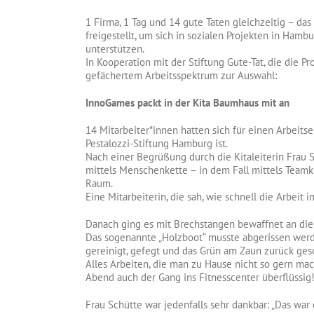
1 Firma, 1 Tag und 14 gute Taten gleichzeitig – d
freigestellt, um sich in sozialen Projekten in Ham
unterstützen.
In Kooperation mit der Stiftung Gute-Tat, die die P
gefächertem Arbeitsspektrum zur Auswahl:
InnoGames packt in der Kita Baumhaus mit an
14 Mitarbeiter*innen hatten sich für einen Arbeit
Pestalozzi-Stiftung Hamburg ist.
Nach einer Begrüßung durch die Kitaleiterin Frau 
mittels Menschenkette – in dem Fall mittels Teamke
Raum.
Eine Mitarbeiterin, die sah, wie schnell die Arbeit 
Danach ging es mit Brechstangen bewaffnet an die 
Das sogenannte „Holzboot“ musste abgerissen wer
gereinigt, gefegt und das Grün am Zaun zurück ges
Alles Arbeiten, die man zu Hause nicht so gern ma
Abend auch der Gang ins Fitnesscenter überflüssig
Frau Schütte war jedenfalls sehr dankbar: „Das wa