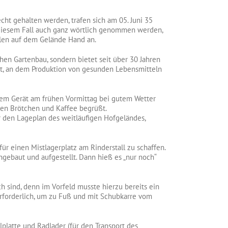
cht gehalten werden, trafen sich am 05. Juni 35
 diesem Fall auch ganz wörtlich genommen werden,
llen auf dem Gelände Hand an.
chen Gartenbau, sondern bietet seit über 30 Jahren
rt, an dem Produktion von gesunden Lebensmitteln
rem Gerät am frühen Vormittag bei gutem Wetter
en Brötchen und Kaffee begrüßt.
 den Lageplan des weitläufigen Hofgeländes,
r einen Mistlagerplatz am Rinderstall zu schaffen.
gebaut und aufgestellt. Dann hieß es „nur noch“
ch sind, denn im Vorfeld musste hierzu bereits ein
erforderlich, um zu Fuß und mit Schubkarre vom
platte und Radlader (für den Transport des