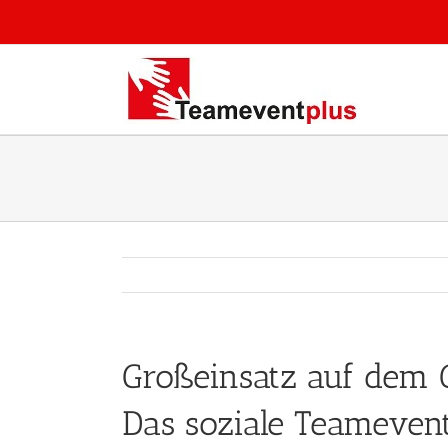
Zum
Inhalt
springen
Großeinsatz auf dem G
Das soziale Teameven