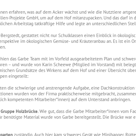
innen erfahren, was auf dem Acker wächst und wie die Nutztiere artgere
ilien-Projekte GmbH, um auf dem Hof mitanzupacken. Und das darf in
chen Arbeitstag tatkräftige Hilfe und legte an unterschiedlichen Ste
Bergstedt, gestattet nicht nur Schulklassen einen Einblick in ökologis
erspektive im ökologischen Gemüse- und Kräuteranbau an. Es ist ein O
en.
rschien das Garbe Team mit im Vorfeld ausgearbeitetem Plan und schwe
n – und wurde von Karin Scheewe (Mitglied im Vorstand) mit belegt
amischen Grundsätze des Wirkens auf dem Hof und einer Übersicht über
en eingeteilt:
ten die schwierige und anstrengende Aufgabe, eine Dachkonstruktion fü
uktionen wurden von der Firma praktischerweise mitgebracht, zusammen
lich kompetenten Mitarbeiter*innen) auf dem Unterstand anbringen.
r
Gruppe Holzbrücke
. Wie gut, dass die Garbe Mitarbeiter*innen vom Fa
r benötigte Material wurde von Garbe bereitgestellt. Die Brücke war 
rgarten
zuständig. Auch hier kam schweres Gerät wie Minibagger, Rüttel