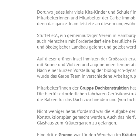
Dort, wo jedes Jahr viele Kita-Kinder und Schüler*
Mitarbeiterinnen und Mitarbeiter der Garbe Immob
denn das ganze Team leistete an diesem ungewöhnli
Stüffel e.V., ein gemeinnütziger Verein in Hamburg-
auch Menschen mit Förderbedarf eine berufliche P
und ökologischer Landbau gelehrt und gelebt werd
Auf dieser grünen Insel inmitten der Großstadt e
mit Sonne und Wolken und angenehmen Temperature
Nach einer kurzen Vorstellung der biologisch-dyn
wurde das Garbe Team in verschiedene Arbeitsgrupp
Mitarbeiter*innen der
Gruppe Dachkonstruktion
hat
Die hierfür erforderlichen fahrbaren Gerüstkonstr
die Balken für das Dach zuschneiden und (von fach
Nicht weniger herausfordernd war die Aufgabe de
Konstruktionsplan gemacht werden. Auch das hierfü
Glashaus zum Kräutergarten zu gelangen.
Eine dritte
Gruppe
war für den Wegebau im
Kräute