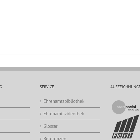
G
SERVICE
AUSZEICHNUNG
Ehrenamtsbibliothek
Ehrenamtsvideothek
Glossar
Referenzen