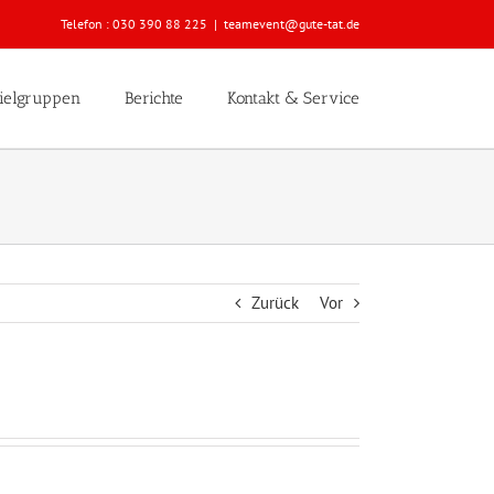
Telefon :
030 390 88 225
|
teamevent@gute-tat.de
ielgruppen
Berichte
Kontakt & Service
Zurück
Vor