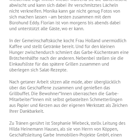
abwischt und kann sich dabei ihr verschmitztes Lächeln
nicht verkneifen. Monika kann gar nicht genug Fotos von
sich machen lassen –am besten zusammen mit dem
Bürohund Eddy. Florian ist von morgens bis abends dabei
und unterstützt alle Gäste, wo er kann.
In der Gemeinschaftsküche kocht Frau Holland unermüdlich
Kaffee und stellt Getränke bereit. Und für den kleinen
Hunger zwischendurch schmiert das Garbe-Küchenteam eine
Brötchenhälfte nach der anderen. Nebenbei stellen sie die
Einkaufsliste für das spätere Grillen zusammen und
überlegen sich Salat-Rezepte.
Nach getaner Arbeit sitzen alle müde, aber überglücklich
über das Geschaffene zusammen und genießen das
Grillbuffet. Die Bewohner*Innen überraschen die Garbe-
Mitarbeiter*Innen mit selbst gebastelten Schmetterlingen
aus Papier und Kerzen aus der eigenen Werkstatt als Zeichen
Ihrer Dankbarkeit.
Zu Tränen gerührt ist Stephanie Wiebeck, stellv. Leitung des
Hilda Heinemann Hauses, als sie von Herrn von Köppen,
Geschäftsleitung Garbe Immobilien-Projekte GmbH, einen