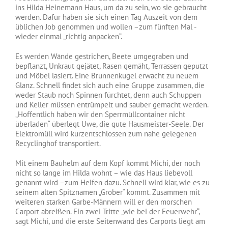
ins Hilda Heinemann Haus, um da zu sein, wo sie gebraucht
werden. Dafür haben sie sich einen Tag Auszeit von dem
üblichen Job genommen und wollen –zum fünften Mal -
wieder einmal „richtig anpacken“.
Es werden Wände gestrichen, Beete umgegraben und
bepflanzt, Unkraut gejätet, Rasen gemäht, Terrassen geputzt
und Möbel lasiert. Eine Brunnenkugel erwacht zu neuem
Glanz. Schnell findet sich auch eine Gruppe zusammen, die
weder Staub noch Spinnen fürchtet, denn auch Schuppen
und Keller müssen entrümpelt und sauber gemacht werden.
„Hoffentlich haben wir den Sperrmüllcontainer nicht
überladen“ überlegt Uwe, die gute Hausmeister-Seele. Der
Elektromüll wird kurzentschlossen zum nahe gelegenen
Recyclinghof transportiert.
Mit einem Bauhelm auf dem Kopf kommt Michi, der noch
nicht so lange im Hilda wohnt – wie das Haus liebevoll
genannt wird –zum Helfen dazu. Schnell wird klar, wie es zu
seinem alten Spitznamen „Grober“ kommt. Zusammen mit
weiteren starken Garbe-Männern will er den morschen
Carport abreißen. Ein zwei Tritte „wie bei der Feuerwehr“,
sagt Michi, und die erste Seitenwand des Carports liegt am