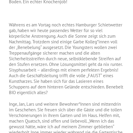
Boden. Ein echter Knochenjob!
Währens es am Vortag noch echtes Hamburger Schietwetter
gab, haben wir heute passendes Wetter für so viel
körperliche Anstrengung. Auch die Sonne zeigt sich zum
Nachmittag. Trotzdem sind einige Garbe Kolleg*innen voll
der „Benebelung“ ausgesetzt. Die Youngsters wollen zwei
Treppenaufgänge sicherer machen und die alten
Sicherheitsstreifen durch neue, selbstklebende Streifen auf
den Stufen ersetzen. Ohne Lösungsmittel geht da nix runter.
Sisyphusarbeit – allerdings mit einem perfekten Ergebnis!
Auch die Geschäftsleitung trifft die volle „FAUST“ eines
Kunstharzes. Sie haben sich für das Lasieren eines
Schuppens auf dem hinteren Gelände entschieden. Benebelt
BIO eigentlich alles?
Inge, Jan, Lars und weitere Bewohner*Innen sind mittendrin
im Geschehen. Sie freuen sich über die Gäste und die tollen
Verschönerungen in ihrem Garten und im Haus. Helfen mit,
machen Quatsch, sind offen und liebevoll. „Wenn ich das
gewusst hätte, wäre ich auf meinem Zimmer geblieben“
wiederholt Inge immer wieder während sie die Gartentische