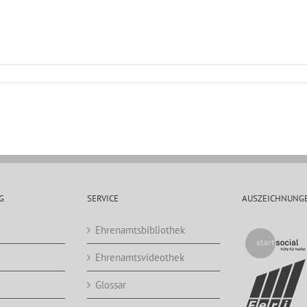
G
SERVICE
AUSZEICHNUNG
Ehrenamtsbibliothek
Ehrenamtsvideothek
Glossar