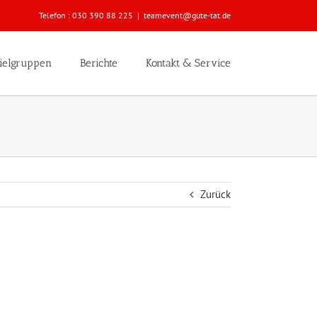
Telefon :
030 390 88 225
|
teamevent@gute-tat.de
ielgruppen
Berichte
Kontakt & Service
Zurück