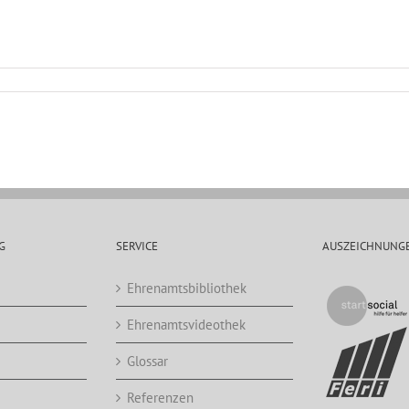
G
SERVICE
AUSZEICHNUNG
Ehrenamtsbibliothek
Ehrenamtsvideothek
Glossar
Referenzen