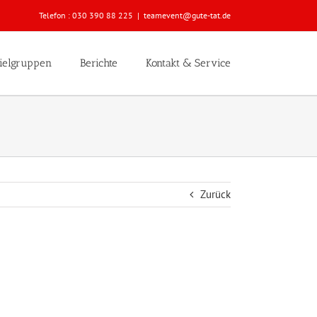
Telefon :
030 390 88 225
|
teamevent@gute-tat.de
ielgruppen
Berichte
Kontakt & Service
Zurück