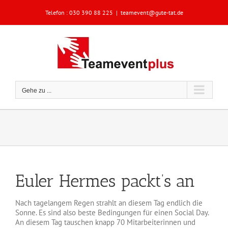
Zum
Telefon :
030 390 88 225
|
teamevent@gute-tat.de
Inhalt
springen
Gehe zu ...
Euler Hermes packt’s an
Nach tagelangem Regen strahlt an diesem Tag endlich die
Sonne. Es sind also beste Bedingungen für einen Social Day.
An diesem Tag tauschen knapp 70 Mitarbeiterinnen und