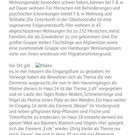
Wohnungsmarkt besonders schwer haben, können bei f & w
auf Dauer wohnen. Für Menschen mit Behinderungen und
psychischen Erkrankungen bietet f & w Wohnung und
Teilhabe. Die Unterkunft in der Sibeliusstraße ist eine
sogenannte Folgeunterkunft. Hier wohnen in 43
abgeschlossenen Wohnungen bis zu 232 Menschen, meist
Familien, die als Zuwanderer zu uns gekommen sind. Die
größte Gruppe stellen Flüchtlinge aus Afghanistan sowie
eine zunehmende Gruppe von Hamburger Wohnungslosen:
viele von ihnen wiederum mit Migrationshintergrund.
Vor Ort gilt
es, in vier Häusern die Eingangsflure zu gestalten. Im
Vorwege haben die Bewohner sich als Thema die vier
Elemente ausgesucht, die nun in den Hauseingängen als
Motive dienen. In Haus 14 ist das Thema „Luft“ vorgegeben
und im Laufe des Tages finden Wolken, Schmetterlinge und
Vögel als Motive einen Platz an den Wänden. Ein Haus weiter
im Eingang 16 steht das Element „Wasser“ im Vordergrund
und neben giftgrünen Kelp-Pflanzen sind Fische und
Tintenfische zu entdecken. Im Haus 18 entsteht derweil ein
ganzer Wald aus Bäumen, Blättern und Vögeln. Hier spiegelt
sich das Element „Erde“ wieder. Übrig bleibt als Thema nur
noch „Feuer“, das sich in Haus 20 nur mit viel Phantasie