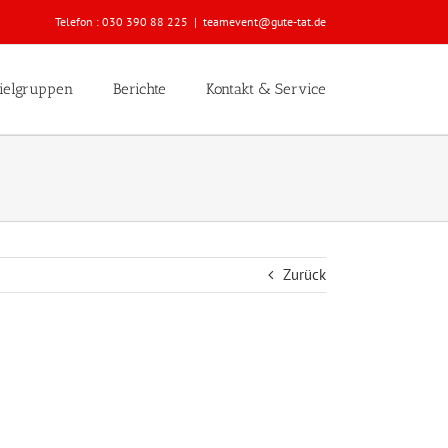
Telefon :
030 390 88 225
|
teamevent@gute-tat.de
ielgruppen
Berichte
Kontakt & Service
Zurück