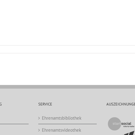
G
SERVICE
AUSZEICHNUNG
Ehrenamtsbibliothek
Ehrenamtsvideothek