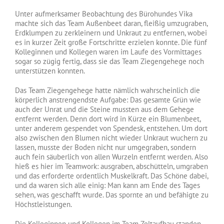
Unter aufmerksamer Beobachtung des Bürohundes Vika
machte sich das Team Außenbeet daran, fleißig umzugraben,
Erdklumpen zu zerkleinern und Unkraut zu entfernen, wobei
es in kurzer Zeit große Fortschritte erzielen konnte. Die fünf
Kolleginnen und Kollegen waren im Laufe des Vormittages
sogar so zügig fertig, dass sie das Team Ziegengehege noch
unterstützen konnten.
Das Team Ziegengehege hatte nämlich wahrscheinlich die
körperlich anstrengendste Aufgabe: Das gesamte Grün wie
auch der Unrat und die Steine mussten aus dem Gehege
entfernt werden. Denn dort wird in Kürze ein Blumenbeet,
unter anderem gespendet von Spendesk, entstehen. Um dort
also zwischen den Blumen nicht wieder Unkraut wuchern zu
lassen, musste der Boden nicht nur umgegraben, sondern
auch fein säuberlich von allen Wurzeln entfernt werden. Also
hieß es hier im Teamwork: ausgraben, abschütteln, umgraben
und das erforderte ordentlich Muskelkraft. Das Schöne dabei,
und da waren sich alle einig: Man kann am Ende des Tages
sehen, was geschafft wurde. Das spornte an und befähigte zu
Höchstleistungen.
Die Kolleginnen und Kollegen im Team Zeltaufbau standen