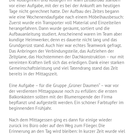
vor einer Aufgabe, mit der es bei der Ankunft am heutigen
Tage nicht gerechnet hatte. Der Aufbau des Zeltes begann
wie eine Wochenendaufgabe nach einem Möbelhausbesuch:
Zuerst wurde ein Transporter voll Material und Einzelteilen
herangefahren. Dann wurde geräumt, sortiert und die
Aufbauanleitung studiert. Anscheinend waren im Team aber
kundige Heimwerker, denn es dauerte nicht lang und das
Grundgerüst stand. Auch hier war echtes Teamwork gefragt.
Das Anbringen der Verbindungsteile, das Aufziehen der
Zeltplane, das Hochstemmen der Dachkonstruktion – nur mit
vereinten Kräften ließ sich das erledigen. Dank einer starken
Gemeinschaftsleistung und viel Tatendrang stand das Zelt
bereits in der Mittagszeit.
Eine Aufgabe – für die Gruppe „Grüner Daumen“ – war vor
der verdienten Mittagspause noch zu erfüllen: die ersten
Balkonkästen sollten mit der Blumenspende der Firma
bepflanzt und aufgestellt werden. Ein schöner Farbtupfer im
beginnenden Frühjahr.
Nach dem Mittagessen ging es dann für einige wieder
zurück ins Büro oder auf den Weg zum Flieger. Die
Erinnerung an den Tag wird bleiben: In kurzer Zeit wurde viel