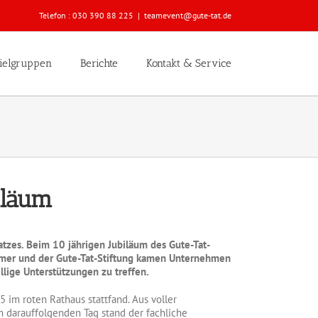
Telefon :
030 390 88 225
|
teamevent@gute-tat.de
ielgruppen
Berichte
Kontakt & Service
iläum
atzes. Beim 10 jährigen Jubiläum des Gute-Tat-
mmer und der Gute-Tat-Stiftung kamen Unternehmen
llige Unterstützungen zu treffen.
im roten Rathaus stattfand. Aus voller
 darauffolgenden Tag stand der fachliche