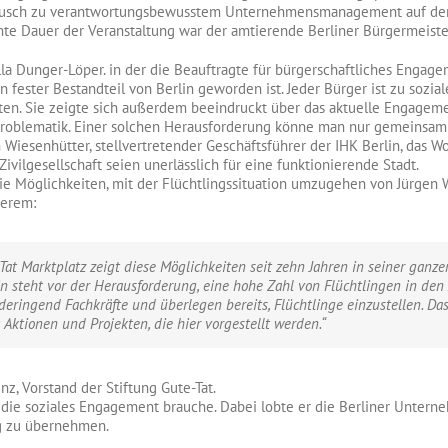
usch zu verantwortungsbewusstem Unternehmensmanagement auf der A
te Dauer der Veranstaltung war der amtierende Berliner Bürgermeiste
lla Dunger-Löper. in der die Beauftragte für bürgerschaftliches Engage
n fester Bestandteil von Berlin geworden ist. Jeder Bürger ist zu soz
en. Sie zeigte sich außerdem beeindruckt über das aktuelle Engagemen
gsproblematik. Einer solchen Herausforderung könne man nur gemeinsa
n Wiesenhütter, stellvertretender Geschäftsführer der IHK Berlin, das W
vilgesellschaft seien unerlässlich für eine funktionierende Stadt.
ie Möglichkeiten, mit der Flüchtlingssituation umzugehen von Jürgen 
derem:
Tat Marktplatz zeigt diese Möglichkeiten seit zehn Jahren in seiner ganzen
in steht vor der Herausforderung, eine hohe Zahl von Flüchtlingen in de
eringend Fachkräfte und überlegen bereits, Flüchtlinge einzustellen. D
 Aktionen und Projekten, die hier vorgestellt werden.“
z, Vorstand der Stiftung Gute-Tat.
, die soziales Engagement brauche. Dabei lobte er die Berliner Unterne
ng zu übernehmen.