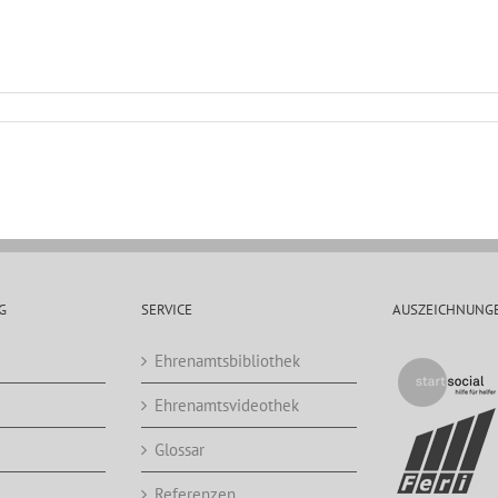
G
SERVICE
AUSZEICHNUNG
Ehrenamtsbibliothek
Ehrenamtsvideothek
Glossar
Referenzen