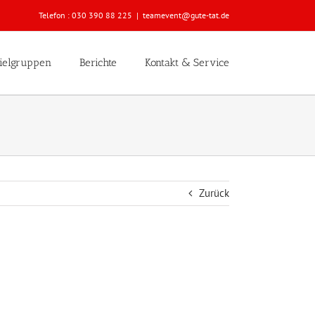
Telefon :
030 390 88 225
|
teamevent@gute-tat.de
ielgruppen
Berichte
Kontakt & Service
Zurück